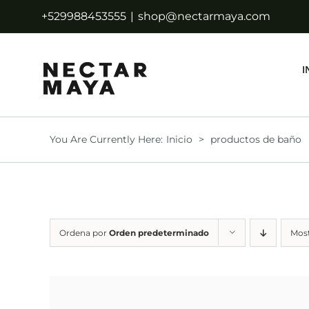
Saltar
+529988453555
|
shop@nectarmaya.com
al
contenido
I
You Are Currently Here
:
Inicio
>
productos de baño
Ordena por
Orden predeterminado
Mos