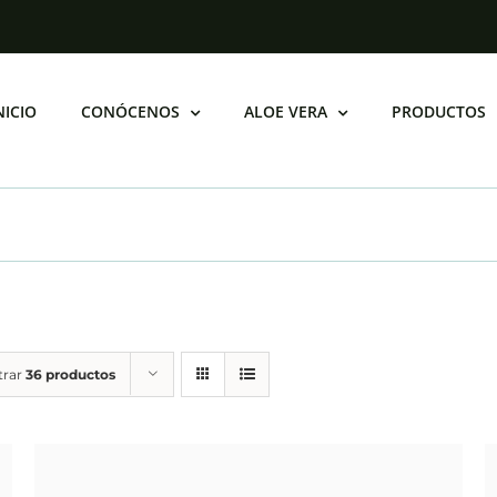
productos de bañ
NICIO
CONÓCENOS
ALOE VERA
PRODUCTOS
trar
36 productos