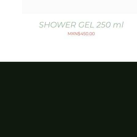
SHOWER GEL 250 ml
MXN$
450.00