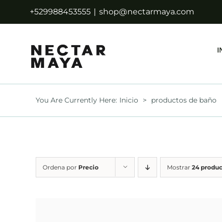
Saltar
+529988453555
|
shop@nectarmaya.com
al
contenido
I
You Are Currently Here
:
Inicio
>
productos de baño
Ordena por
Precio
Mostrar
24 produc