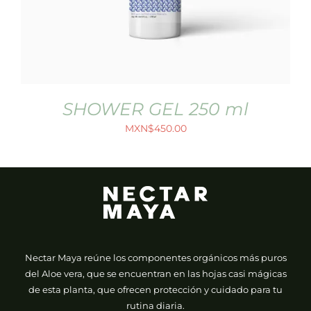
SHOWER GEL 250 ml
MXN$
450.00
Nectar Maya reúne los componentes orgánicos más puros
del Aloe vera, que se encuentran en las hojas casi mágicas
de esta planta, que ofrecen protección y cuidado para tu
rutina diaria.