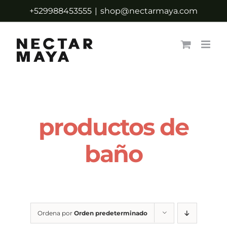
Saltar
+529988453555
|
shop@nectarmaya.com
al
contenido
productos de
baño
Ordena por
Orden predeterminado